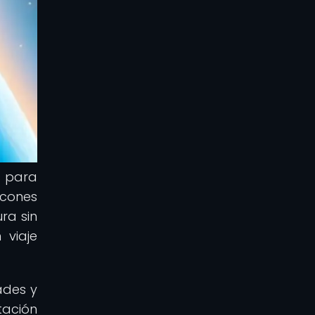
s para
ncones
ra sin
 viaje
ades y
tación