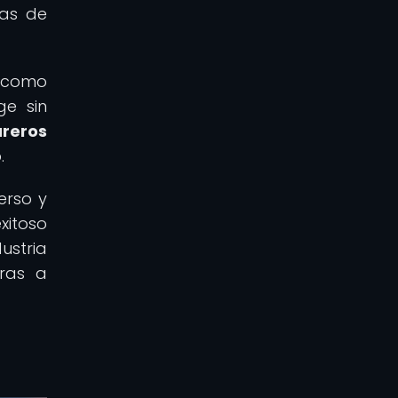
nas de
, como
ge sin
reros
.
erso y
xitoso
ustria
uras a