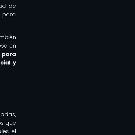
dad de
 para
ambién
ose en
s para
cial y
cadas,
os que
es, el