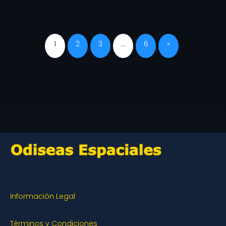
1
2
3
…
6
»
Información Legal
Términos y Condiciones