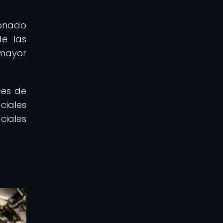
onado
de las
 mayor
ces de
ciales
ciales