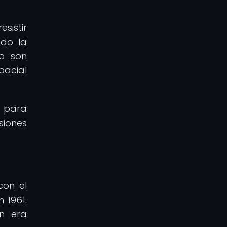
sistir
ndo la
to son
pacial
s para
siones
con el
 1961.
ón era