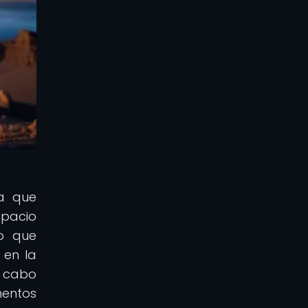
ya que
spacio
no que
 en la
a cabo
mentos