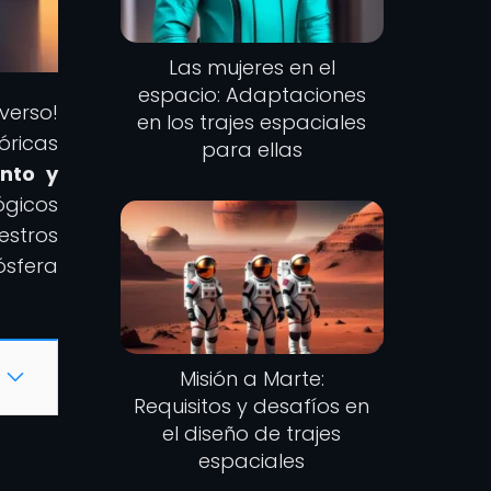
Las mujeres en el
espacio: Adaptaciones
iverso!
en los trajes espaciales
óricas
para ellas
nto y
ógicos
estros
ósfera
Misión a Marte:
Requisitos y desafíos en
el diseño de trajes
espaciales