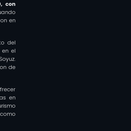
, con
cuando
ron en
to del
 en el
Soyuz.
ron de
recer
ias en
urismo
o como