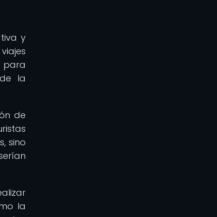
tiva y
viajes
o para
de la
ión de
ristas
, sino
serían
alizar
omo la