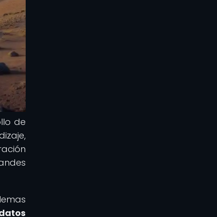
llo de
izaje,
ración
randes
blemas
 datos