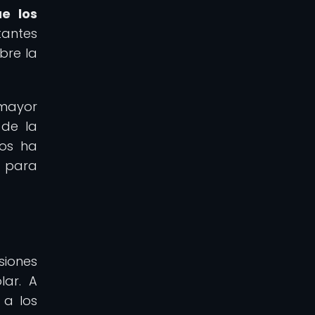
ue los
antes
bre la
 mayor
 de la
tos ha
o para
siones
lar. A
 a los