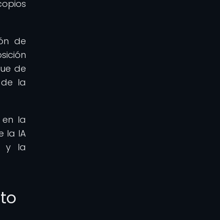
copios
ión de
sición
que de
 de la
 en la
 la IA
 y la
nto