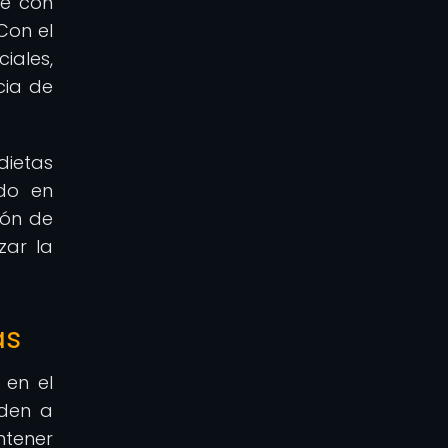
se con
Con el
iales,
cia de
dietas
ndo en
ión de
zar la
as
 en el
nden a
ntener