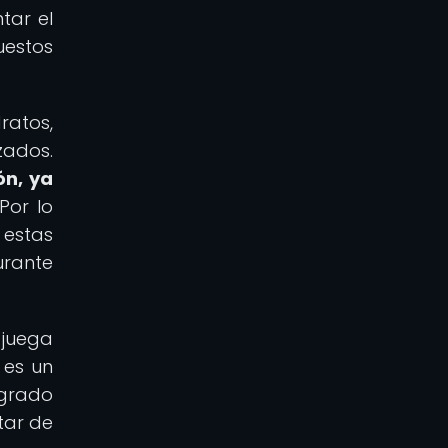
tar el
uestos
ratos,
zados.
ón, ya
Por lo
 estas
urante
 juega
 es un
ogrado
tar de