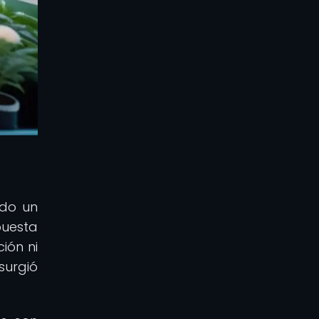
ido un
uesta
ión ni
surgió