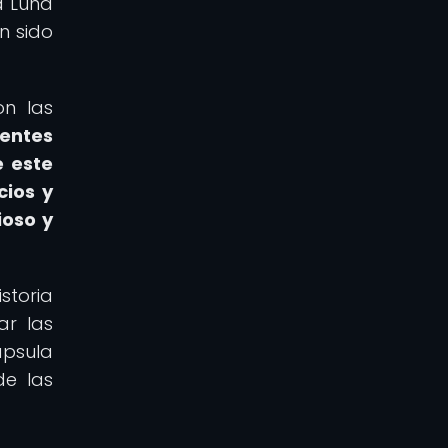
a Luna
n sido
on las
ientes
e este
cios y
ioso y
storia
ar las
ápsula
de las