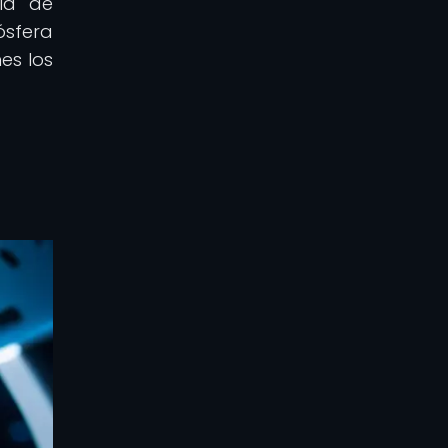
cia de
ósfera
es los