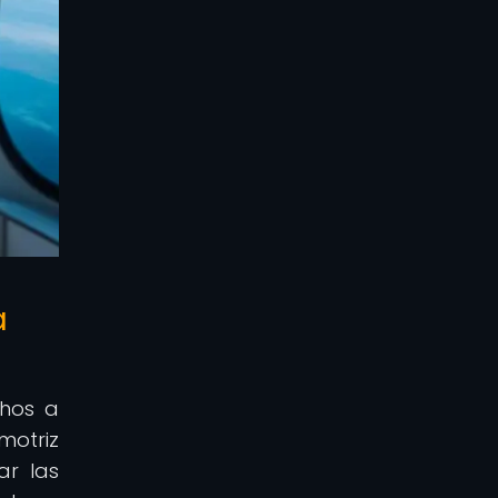
a
chos a
motriz
ar las