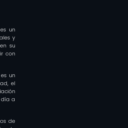
 es un
ales y
 en su
ir con
 es un
ad, el
iación
 día a
tos de