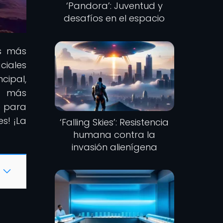
‘Pandora’: Juventud y
desafíos en el espacio
os más
ciales
cipal,
s más
e para
s! ¡La
‘Falling Skies’: Resistencia
humana contra la
invasión alienígena