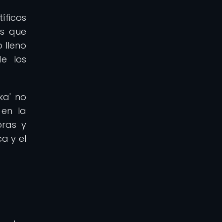
íficos
os que
 lleno
de los
ka' no
 en la
oras y
a y el