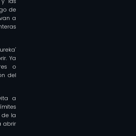
 y las
rgo de
evan a
nteras
ureka'
ir. Ya
tres o
ón del
vita a
ímites
 de la
 abrir