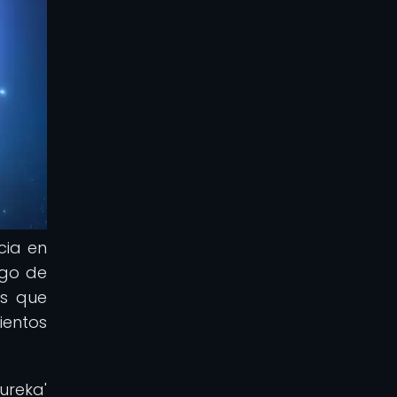
cia en
rgo de
as que
ientos
ureka'