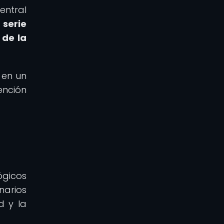
entral
 serie
 de la
 en un
ención
ógicos
narios
d y la