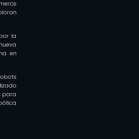
imeros
ploran
por la
 nueva
oma en
robots
izado
o para
bótica