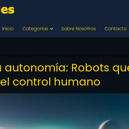
Inicio
Categorías
Sobre Nosotros
Contacto
rera hacia la autonomía: Robots que operan más allá del control 
la autonomía: Robots qu
el control humano