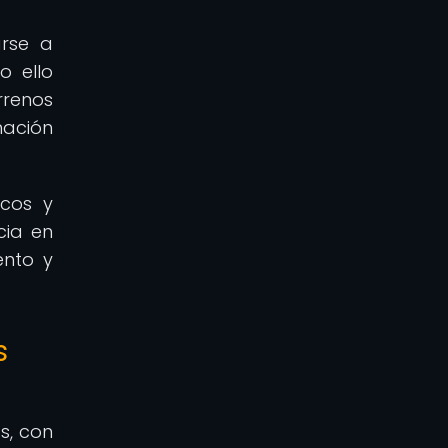
arse a
o ello
rrenos
mación
icos y
cia en
ento y
s
s, con