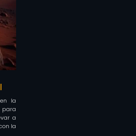
l
en la
s para
evar a
con la