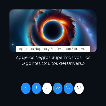
Agujeros Negros y Fenómenos Extremos
Agujeros Negros Supermasivos: Los
Gigantes Ocultos del Universo
«
1
…
55
56
57