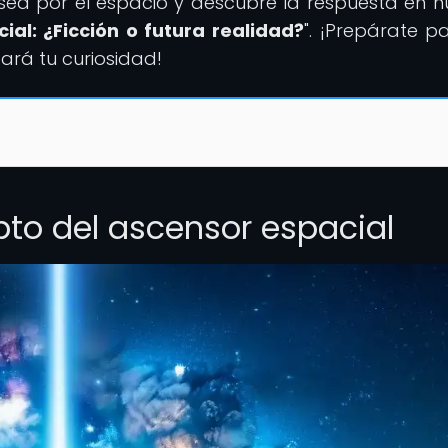
ea por el espacio y descubre la respuesta en n
ial: ¿Ficción o futura realidad?
". ¡Prepárate p
ará tu curiosidad!
pto del ascensor espacial