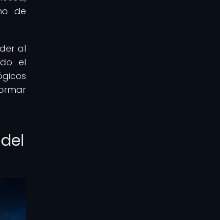
umo de
der al
ndo el
ógicos
formar
 del