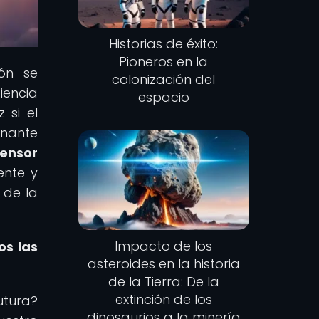
Historias de éxito:
Pioneros en la
ión se
colonización del
iencia
espacio
 si el
inante
censor
ente y
s de la
Impacto de los
os las
asteroides en la historia
de la Tierra: De la
extinción de los
utura?
dinosaurios a la minería