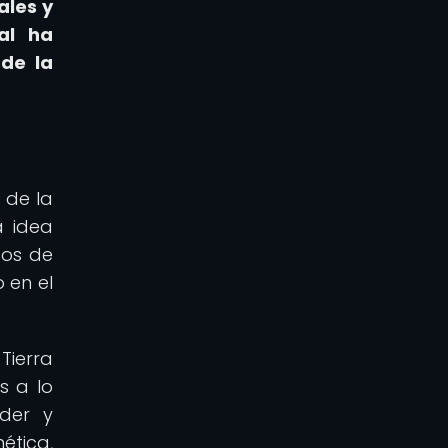
ales y
al ha
 de la
 de la
a idea
bos de
 en el
Tierra
s a lo
nder y
ética,