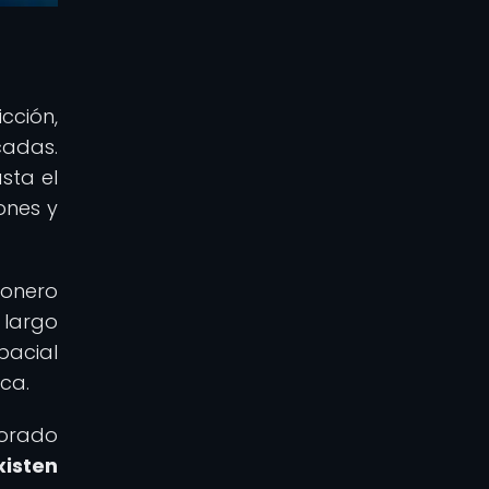
cción,
cadas.
sta el
ones y
ionero
 largo
pacial
ica.
lorado
xisten