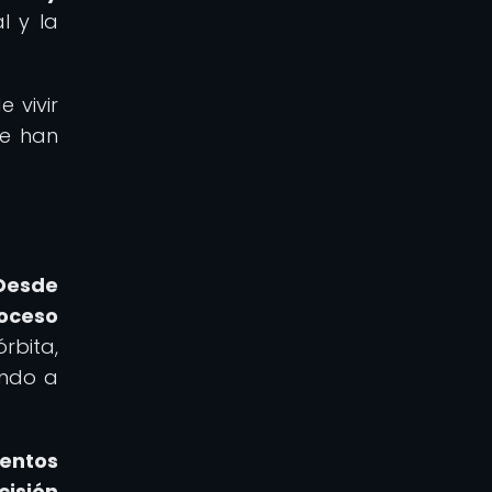
l y la
 vivir
ue han
Desde
roceso
rbita,
endo a
mentos
cisión