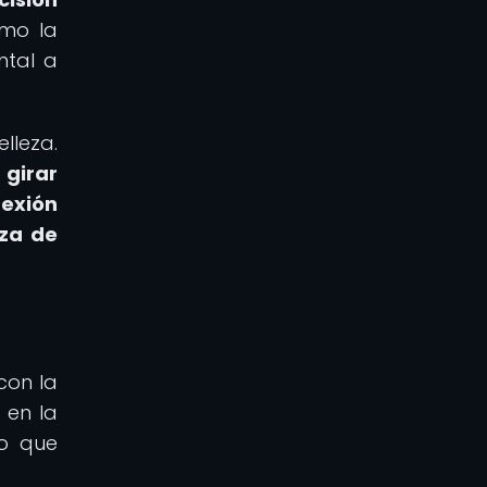
omo la
ntal a
lleza.
girar
exión
eza de
con la
 en la
lo que