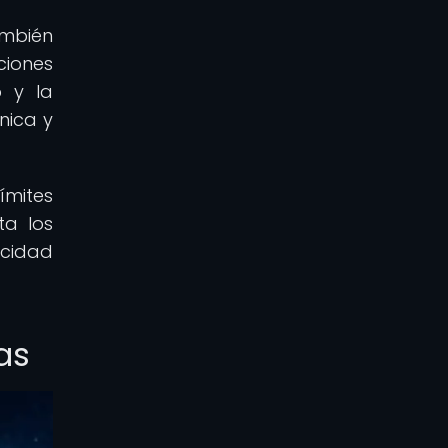
ambién
ciones
o y la
nica y
ímites
ta los
acidad
las