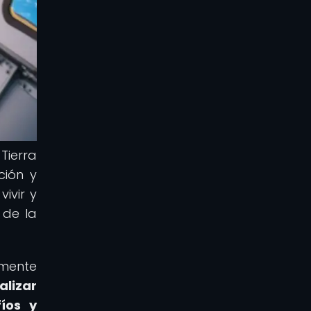
Tierra
ción y
ivir y
 de la
mente
alizar
íos y