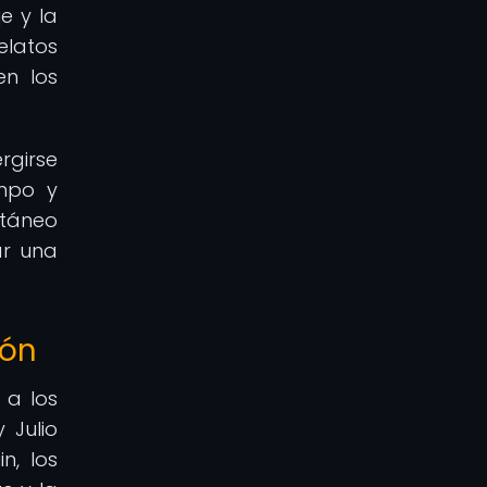
e y la
elatos
en los
rgirse
empo y
ntáneo
ar una
ión
 a los
 Julio
n, los