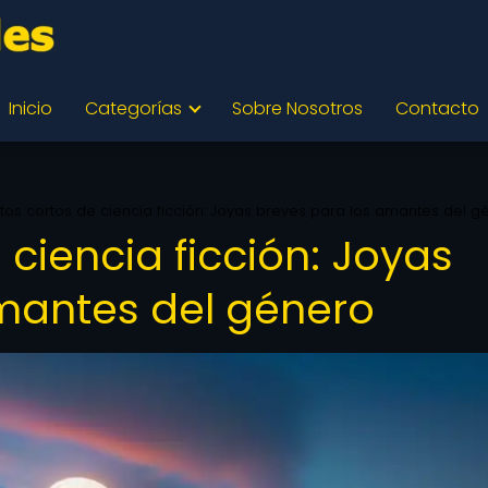
Inicio
Categorías
Sobre Nosotros
Contacto
os cortos de ciencia ficción: Joyas breves para los amantes del g
ciencia ficción: Joyas
mantes del género