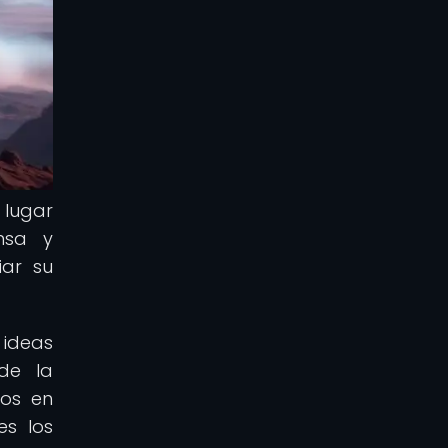
 lugar
ensa y
iar su
 ideas
 de la
tos en
es los