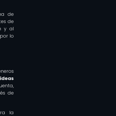
rma de
tes de
n y al
por lo
éneros
 ideas
enta,
vés de
ara la