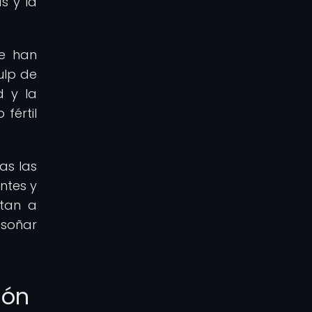
s y la
se han
ulp de
d y la
fértil
as las
ntes y
itan a
 soñar
ión