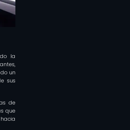
ado la
antes,
ado un
de sus
eas de
as que
 hacia