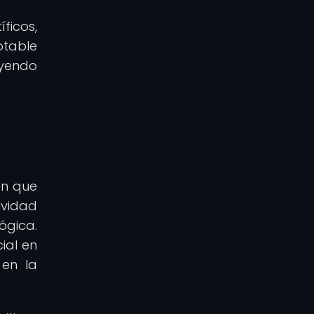
ficos,
otable
uyendo
en que
ividad
ógica.
ial en
 en la