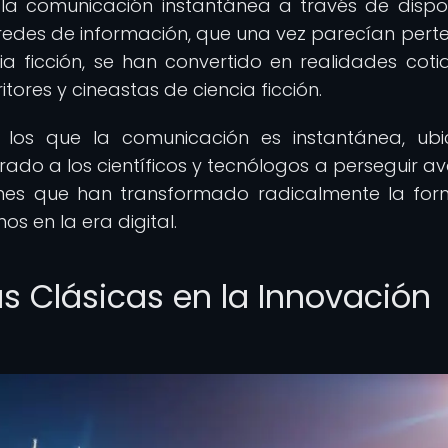
a comunicación instantánea a través de dispos
e redes de información, que una vez parecían pert
a ficción, se han convertido en realidades coti
ritores y cineastas de ciencia ficción.
en los que la comunicación es instantánea, ub
pirado a los científicos y tecnólogos a perseguir a
nes que han transformado radicalmente la fo
 en la era digital.
as Clásicas en la Innovación