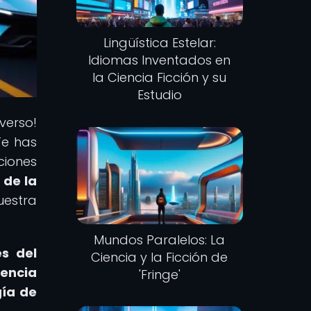
Lingüística Estelar:
Idiomas Inventados en
la Ciencia Ficción y su
Estudio
iverso!
Te has
ciones
 de la
uestra
Mundos Paralelos: La
es del
Ciencia y la Ficción de
iencia
'Fringe'
gía de