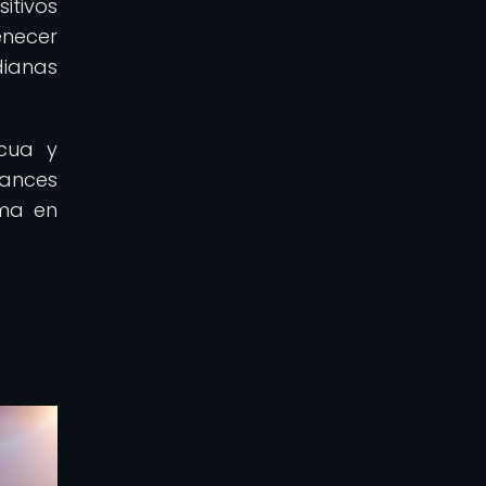
itivos
enecer
dianas
icua y
vances
rma en