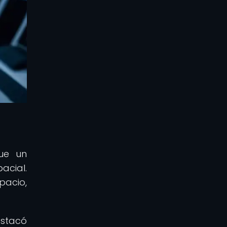
fue un
acial.
pacio,
estacó