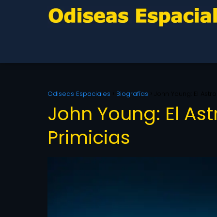
Odiseas Espaciales
Biografías
John Young: El Astro
John Young: El Ast
Primicias