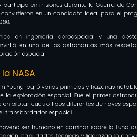
participó en misiones durante la Guerra de Cor
o convirtieron en un candidato ideal para el pr
960.
ica en ingeniería aeroespacial y una dest
convirtió en uno de los astronautas más respet
oración espacial.
 la NASA
ohn Young logró varias primicias y hazañas notabl
de la exploración espacial. Fue el primer astrona
co en pilotar cuatro tipos diferentes de naves espac
 el transbordador espacial.
 noveno ser humano en caminar sobre la Luna d
cación, habilidades técnicas y liderazgo lo convir