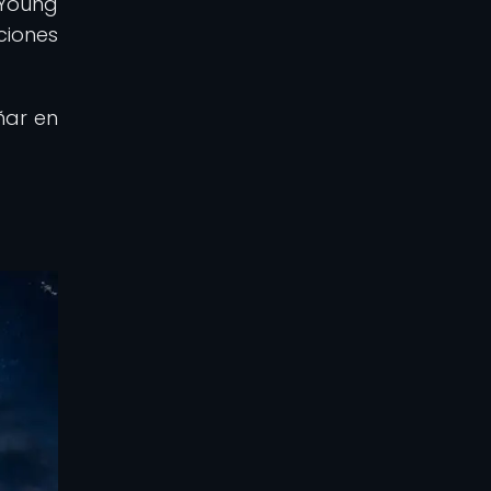
 Young
ciones
ñar en