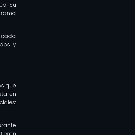
ea. Su
ograma
acada
ados y
es que
uta en
iales:
urante
tieron