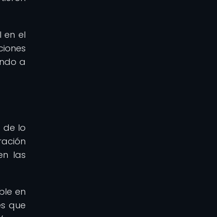
 en el
ciones
ando a
 de lo
ración
en las
ble en
es que