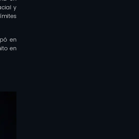
cial y
ímites
ipó en
ito en