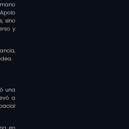
humano
n Apolo
, sino
erso y
ancia,
odea.
jó una
levó a
pacial
ona en