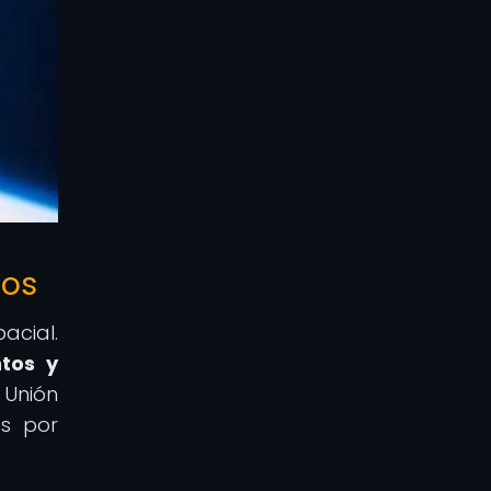
mos
acial.
tos y
 Unión
es por