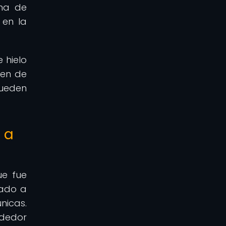
rma de
 en la
 hielo
cen de
pueden
 a
ue fue
vado a
nicas.
ededor