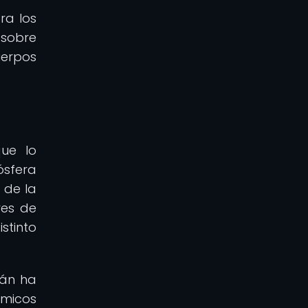
ra los
 sobre
uerpos
que lo
ósfera
 de la
res de
stinto
tán ha
ímicos