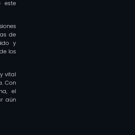
e este
siones
las de
uido y
de los
 vital
a. Con
a, el
ar aún