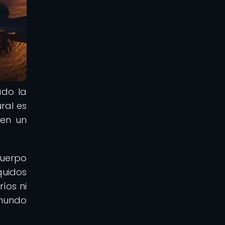
ado la
ral es
cen un
cuerpo
quidos
íos ni
 mundo