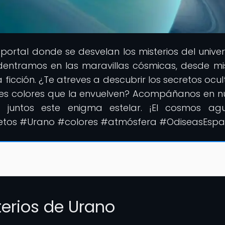
l portal donde se desvelan los misterios del univer
dentramos en las maravillas cósmicas, desde mi
ia ficción. ¿Te atreves a descubrir los secretos ocu
tes colores que la envuelven? Acompáñanos en n
 juntos este enigma estelar. ¡El cosmos ag
retos #Urano #colores #atmósfera #OdiseasEspa
terios de Urano