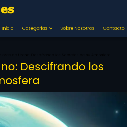
Inicio
Categorías
Sobre Nosotros
Contacto
olores de Urano: Descifrando los Secretos de su Atmosfera
no: Descifrando los
mosfera