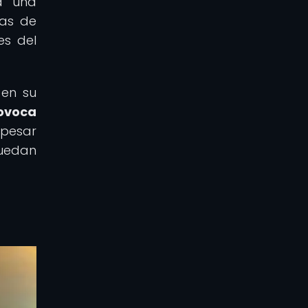
ta una
pas de
es del
 en su
rovoca
pesar
quedan