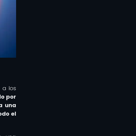
 a los
o por
ga una
odo el