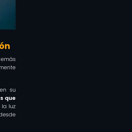
ión
 demás
emente
en su
as que
la luz
 desde