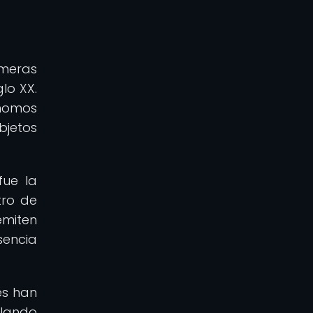
imeras
glo XX.
ónomos
jetos
fue la
tro de
emiten
sencia
es han
elando