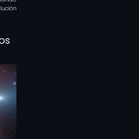
lución
vos