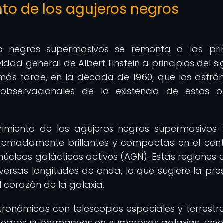
nto de los agujeros negros
os negros supermasivos se remonta a las pr
idad general de Albert Einstein a principios del si
más tarde, en la década de 1960, que los astr
bservacionales de la existencia de estos ob
rimiento de los agujeros negros supermasivos 
xtremadamente brillantes y compactas en el cen
núcleos galácticos activos (AGN). Estas regiones 
ersas longitudes de onda, lo que sugiere la pre
 corazón de la galaxia.
ronómicas con telescopios espaciales y terrestr
 negros supermasivos en numerosas galaxias, rev