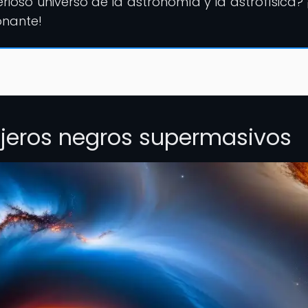
erioso universo de la astronomía y la astrofísica? 
onante!
ujeros negros supermasivos