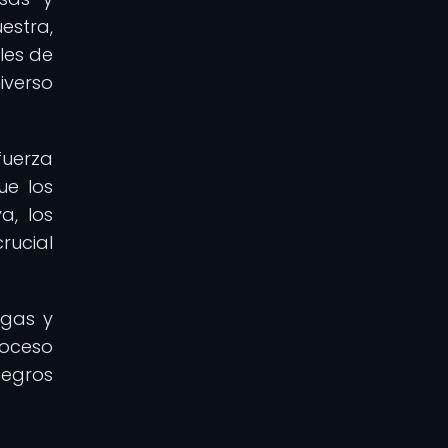
estra,
les de
iverso
fuerza
ue los
a, los
rucial
 gas y
roceso
egros